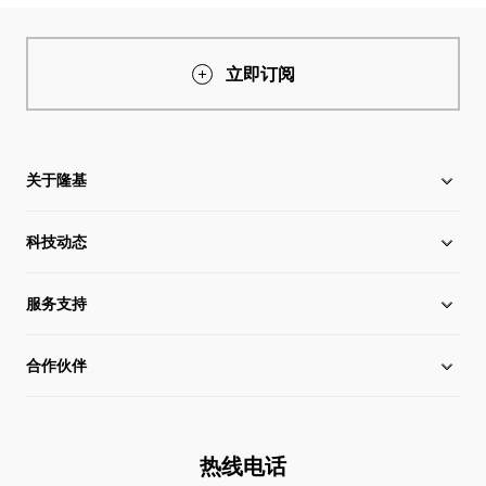
立即订阅
关于隆基
科技动态
关于隆基
服务支持
全球化布局
硅片价格
合作伙伴
管理层信息
行业动态
下载中心
可持续发展
在线研讨会
成功案例
经销商查询
热线电话