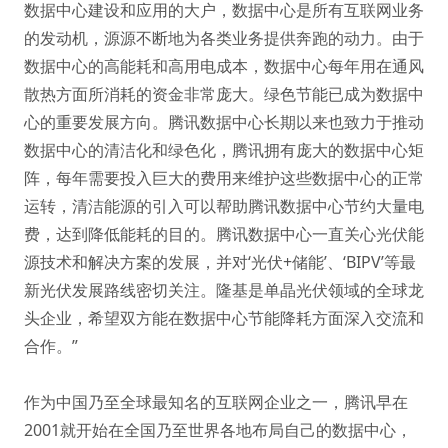
数据中心建设和应用的大户，数据中心是所有互联网业务
的发动机，源源不断地为各类业务提供奔跑的动力。由于
数据中心的高能耗和高用电成本，数据中心每年用在通风
散热方面所消耗的资金非常庞大。绿色节能已成为数据中
心的重要发展方向。腾讯数据中心长期以来也致力于推动
数据中心的清洁化和绿色化，腾讯拥有庞大的数据中心矩
阵，每年需要投入巨大的费用来维护这些数据中心的正常
运转，清洁能源的引入可以帮助腾讯数据中心节约大量电
费，达到降低能耗的目的。腾讯数据中心一直关心光伏能
源技术和解决方案的发展，并对‘光伏+储能’、‘BIPV’等最
新光伏发展路线密切关注。隆基是单晶光伏领域的全球龙
头企业，希望双方能在数据中心节能降耗方面深入交流和
合作。”
作为中国乃至全球最知名的互联网企业之一，腾讯早在
2001就开始在全国乃至世界各地布局自己的数据中心，