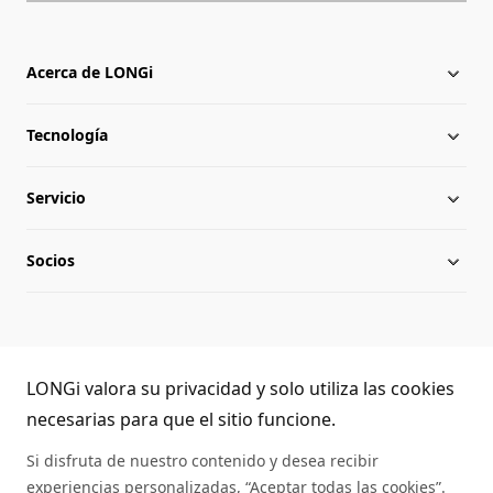
Acerca de LONGi
Tecnología
Acerca de LONGi
Servicio
Hitos
Novedades
Socios
Globalización
Descargar
Equipo directivo
Preguntas frecuentes
Contacto
Atención telefónica LONGi
Sostenibilidad
Aplicaciones
LONGi valora su privacidad y solo utiliza las cookies
(+86) 4008 601012
necesarias para que el sitio funcione.
Trabaja con nosotros
Autenticidad de los módulos
Si disfruta de nuestro contenido y desea recibir
experiencias personalizadas, “Aceptar todas las cookies”.