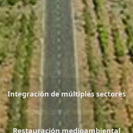
Valores fundamentales
Productos y soluciones fotovoltaicas líderes en tecnología,
gran capacidad de ejecución de proyectos digitales
inteligentes y servicios de operación y mantenimiento
durante todo el ciclo de vida.
Integración de múltiples sectores
Restauración medioambiental