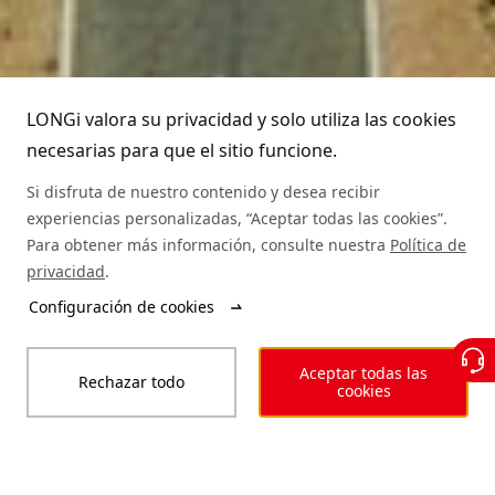
Equipo directivo
Preguntas frecuentes
Contacto
Atención telefónica LONGi
Sostenibilidad
Aplicaciones
LONGi valora su privacidad y solo utiliza las cookies
(+86) 4008 601012
necesarias para que el sitio funcione.
Trabaja con nosotros
Autenticidad de los módulos
Si disfruta de nuestro contenido y desea recibir
experiencias personalizadas, “Aceptar todas las cookies”.
Mapa del sitio
Servicio de asistencia
Para obtener más información, consulte nuestra
Política de
privacidad
.
Búsqueda de distribuidores
Configuración de cookies
© LONGi 2025 – Todos los derechos reservados
Aceptar todas las
Rechazar todo
Legal
Privacidad
Integridad
Código de conducta
cookies
Nuestra declaración de accesibilidad