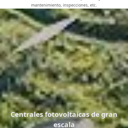
mantenimiento, inspecciones, etc.
Soluciones para cada
proyecto
Dependiendo del área, ubicación y método de instalación,
ofrecemos soluciones adaptadas para diferentes tipos de
centrales eléctricas de gran escala.
Centrales fotovoltaicas de gran
escala