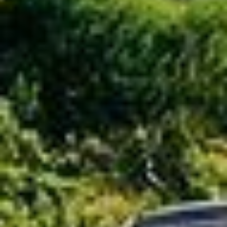
¿Cómo pueden ser las centrales fotovoltaicas
sostenibles respetuosas con el medioambiente?
¿Cómo se selecciona la estructura de soporte
de una central eléctrica en terrenos
montañosos?
¿Qué hay que tener en cuenta a la hora de
preparar una instalación en terreno
montañoso?