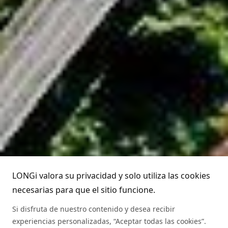
Acerca de LONGi
Tecnología
Acerca de LONGi
Servicio
Hitos
Novedades
Socios
Globalización
Descargar
Equipo directivo
Preguntas frecuentes
Contacto
Atención telefónica LONGi
Sostenibilidad
Aplicaciones
LONGi valora su privacidad y solo utiliza las cookies
(+86) 4008 601012
necesarias para que el sitio funcione.
Trabaja con nosotros
Autenticidad de los módulos
Si disfruta de nuestro contenido y desea recibir
experiencias personalizadas, “Aceptar todas las cookies”.