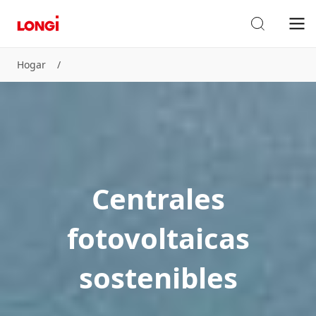
Hogar
/
Soluciones amigables para las centrales eléctricas
Centrales
fotovoltaicas
sostenibles