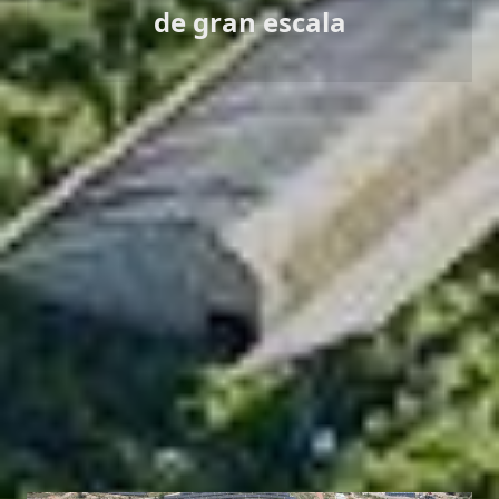
de gran escala
Casos de éxito
LONGi cuenta con una amplia experiencia en el desarrollo,
diseño y construcción de proyectos de gran escala.
Teniendo en cuenta las necesidades de nuestros clientes y
las características de cada proyecto, hemos desarrollado e
implementado una amplia gama de soluciones originales y
hemos ejecutado diferentes tipos de proyectos en diversas
condiciones.