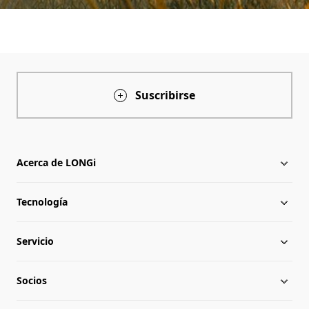
Suscribirse
Acerca de LONGi
Tecnología
Acerca de LONGi
Servicio
Hitos
Novedades
Socios
Globalización
Descargar