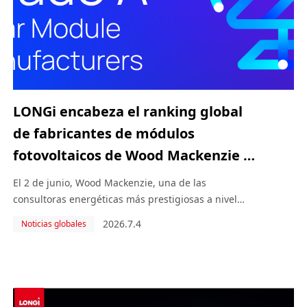
LONGi encabeza el ranking global
de fabricantes de módulos
fotovoltaicos de Wood Mackenzie y
obtiene la máxima calificación
El 2 de junio, Wood Mackenzie, una de las
“Grado A”
consultoras energéticas más prestigiosas a nivel
mundial, publicó oficialmente su “Ranking Global de
2026.7.4
Noticias globales
Fabricantes de Módulos Fotovoltaicos 2026 (basado
en datos operativos de 2025) y los resultados de su
Programa d