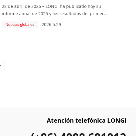
acelera su estrategia de integración
28 de abril de 2026 – LONGi ha publicado hoy su
de energía solar y almacenamiento
informe anual de 2025 y los resultados del primer
trimestre de 2026. Afectada por los precios
2026.5.29
Noticias globales
persistentemente bajos de los productos, la
insuficiente utilización de la capacidad y el aumento
de los costes d
Atención telefónica LONGi