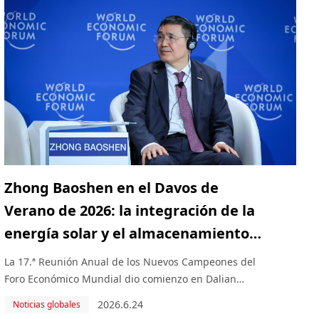
Zhong Baoshen en el Davos de
Verano de 2026: la integración de la
energía solar y el almacenamiento
rompe las barreras de la aplicación
La 17.ª Reunión Anual de los Nuevos Campeones del
de la energía sostenible a nivel
Foro Económico Mundial dio comienzo en Dalian
(China) del 23 al 25 de junio de 2026. Bajo el lema
mundial
2026.6.24
Noticias globales
«Innovar a gran escala», el evento reúne a más de