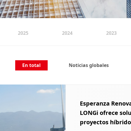
2025
2024
2023
En total
Noticias globales
Esperanza Renova
LONGi ofrece solu
proyectos híbrido