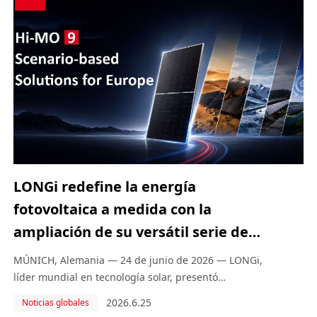
LONGi redefine la energía
fotovoltaica a medida con la
ampliación de su versátil serie de
productos Hi-MO 9, basados en
MÚNICH, Alemania — 24 de junio de 2026 — LONGi,
escenarios, en Intersolar Europa
líder mundial en tecnología solar, presentó
oficialmente su avanzado portafolio de productos
2026
2026.6.25
Noticias globales
fotovoltaicos basados en escenarios, diseñados a la