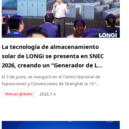
La tecnología de almacenamiento
solar de LONGi se presenta en SNEC
2026, creando un “Generador de Luz
Solar” con soluciones integrales
El 3 de junio, se inauguró en el Centro Nacional de
Exposiciones y Convenciones de Shanghái la 19.ª
edición de la Conferencia y Exposición Internacional
2026.7.4
Noticias globales
de Energía Inteligente y Fotovoltaica Solar (SNEC
2026). LONGi presentó por primera vez su estrategia