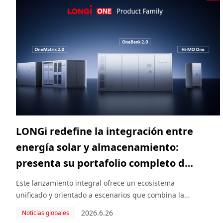
LONGi redefine la integración entre
energía solar y almacenamiento:
presenta su portafolio completo de
sistemas de almacenamiento de
Este lanzamiento integral ofrece un ecosistema
energía (BESS) “LONGi ONE” en
unificado y orientado a escenarios que combina la
tecnología solar BC líder en el mercado con el
Intersolar Europa 2026
2026.6.26
Noticias globales
almacenamiento de energía inteligente 5S,