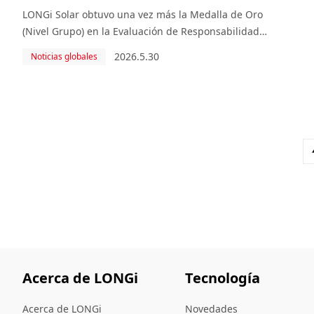
participantes
LONGi Solar obtuvo una vez más la Medalla de Oro
(Nivel Grupo) en la Evaluación de Responsabilidad
Social Corporativa EcoVadis 2026, alcanzando una
2026.5.30
Noticias globales
excelente puntuación de 85. Esto sitúa a la compañía
entre el 2% superior de las 150,000 empresas
participa
Acerca de LONGi
Tecnología
Acerca de LONGi
Novedades