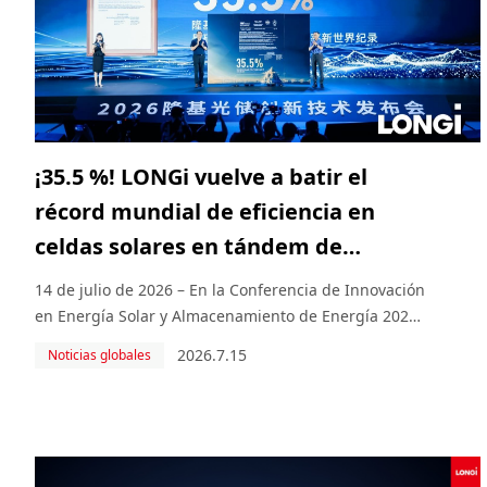
¡35.5 %! LONGi vuelve a batir el
récord mundial de eficiencia en
celdas solares en tándem de
perovskita/silicio cristalino
14 de julio de 2026 – En la Conferencia de Innovación
en Energía Solar y Almacenamiento de Energía 2026,
LONGi anunció oficialmente que su celda solar en
2026.7.15
Noticias globales
tándem de perovskita/silicio, desarrollada de forma
independiente, alcanzó una eficiencia de conversi