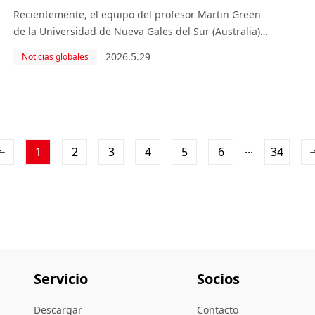
Martin Green
Recientemente, el equipo del profesor Martin Green
de la Universidad de Nueva Gales del Sur (Australia)
publicó oficialmente la 68.ª edición de las “Solar Cell
2026.5.29
Noticias globales
Efficiency Tables”. Este informe es reconocido
mundialmente como una referencia autorizada en l
...
1
2
3
4
5
6
34
Servicio
Socios
Descargar
Contacto