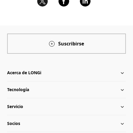
Suscribirse
Acerca de LONGi
Tecnología
Acerca de LONGi
Servicio
Hitos
Novedades
Socios
Globalización
Descargar