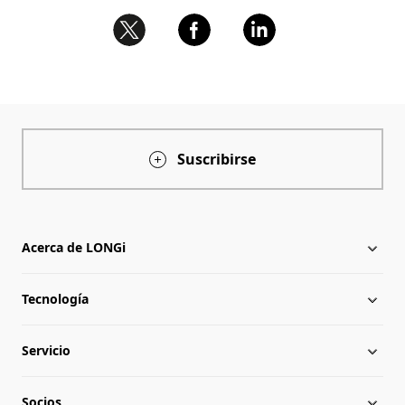
Suscribirse
Acerca de LONGi
Tecnología
Acerca de LONGi
Servicio
Hitos
Novedades
Socios
Globalización
Descargar