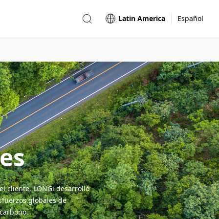
Latin America
Español
nes
l cliente, LONGi desarrolló
sfuerzos globales de
 carbono.