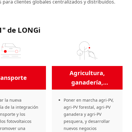
para clientes globales centralizados y distribuidos.
+1" de LONGi
Agricultura,
ransporte
ganadería,
silvicultura y pesca
ar la nueva
Poner en marcha agri-PV,
ía de la integración
agri-PV forestal, agri-PV
ansporte y los
ganadera y agri-PV
los fotovoltaicos
pesquera, y desarrollar
promover una
nuevos negocios