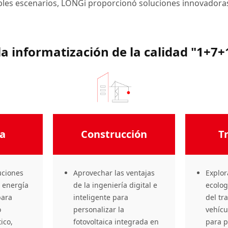
ples escenarios, LONGi proporcionó soluciones innovadoras 
la informatización de la calidad "1+7
ia
Construcción
T
uciones
Aprovechar las ventajas
Explor
e energía
de la ingeniería digital e
ecolog
para
inteligente para
del tr
o
personalizar la
vehícu
ico,
fotovoltaica integrada en
para 