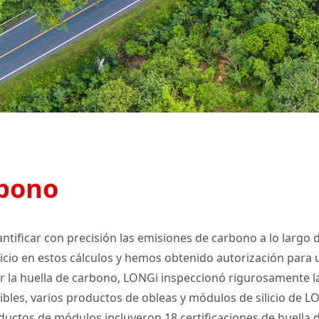
rbono
ntificar con precisión las emisiones de carbono a lo largo d
licio en estos cálculos y hemos obtenido autorización para u
ar la huella de carbono, LONGi inspeccionó rigurosamente la
bles, varios productos de obleas y módulos de silicio de LO
oductos de módulos incluyeron 18 certificaciones de huella d