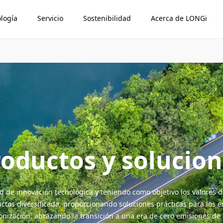
logía
Servicio
Sostenibilidad
Acerca de LONGi
oductos y solucio
de innovación tecnológica y teniendo como objetivo los valores de
ctos diversificada, proporcionando soluciones prácticas para los e
nización, abrazando la transición a una era de cero emisiones de