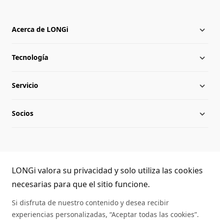
Acerca de LONGi
Tecnología
Acerca de LONGi
Servicio
Hitos
Novedades
Socios
Globalización
Descargar
Equipo directivo
Preguntas frecuentes
Contacto
Atención telefónica LONGi
Sostenibilidad
Aplicaciones
LONGi valora su privacidad y solo utiliza las cookies
(+86) 4008 601012
necesarias para que el sitio funcione.
Trabaja con nosotros
Autenticidad de los módulos
Si disfruta de nuestro contenido y desea recibir
experiencias personalizadas, “Aceptar todas las cookies”.