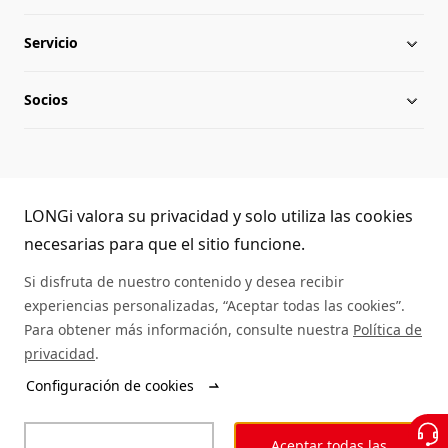
Servicio
Hitos
Novedades
Socios
Globalización
Descargar
Equipo directivo
Preguntas frecuentes
Contacto
Atención telefónica LONGi
Sostenibilidad
Aplicaciones
LONGi valora su privacidad y solo utiliza las cookies
(+86) 4008 601012
necesarias para que el sitio funcione.
Trabaja con nosotros
Autenticidad de los módulos
Si disfruta de nuestro contenido y desea recibir
experiencias personalizadas, “Aceptar todas las cookies”.
Mapa del sitio
Servicio de asistencia
Para obtener más información, consulte nuestra
Política de
privacidad
.
Búsqueda de distribuidores
Configuración de cookies
© LONGi 2025 – Todos los derechos reservados
Aceptar todas las