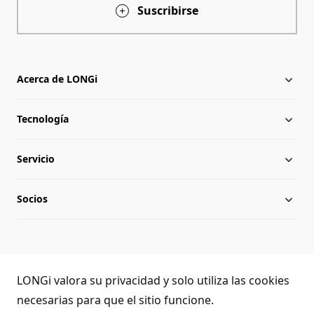
Suscribirse
Acerca de LONGi
Tecnología
Acerca de LONGi
Servicio
Hitos
Novedades
Socios
Globalización
Descargar
Equipo directivo
Preguntas frecuentes
Contacto
Atención telefónica LONGi
Sostenibilidad
Aplicaciones
LONGi valora su privacidad y solo utiliza las cookies
(+86) 4008 601012
necesarias para que el sitio funcione.