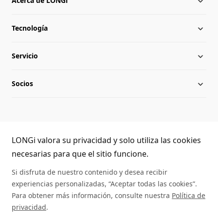
Acerca de LONGi
Tecnología
Acerca de LONGi
Servicio
Hitos
Novedades
Socios
Globalización
Descargar
Equipo directivo
Preguntas frecuentes
Contacto
Atención telefónica LONGi
Sostenibilidad
Aplicaciones
LONGi valora su privacidad y solo utiliza las cookies
(+86) 4008 601012
necesarias para que el sitio funcione.
Trabaja con nosotros
Autenticidad de los módulos
Si disfruta de nuestro contenido y desea recibir
experiencias personalizadas, “Aceptar todas las cookies”.
Mapa del sitio
Servicio de asistencia
Para obtener más información, consulte nuestra
Política de
privacidad
.