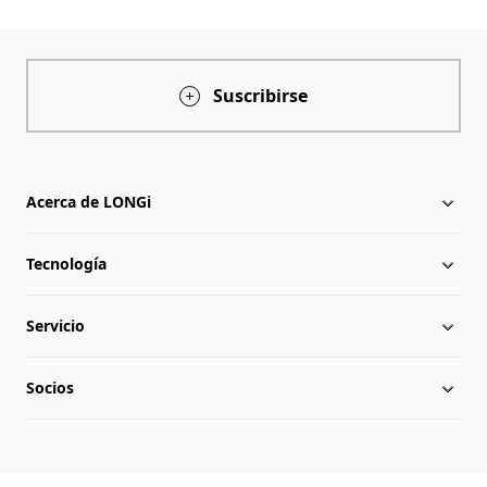
Suscribirse
Acerca de LONGi
Tecnología
Acerca de LONGi
Servicio
Hitos
Novedades
Socios
Globalización
Descargar
Equipo directivo
Preguntas frecuentes
Contacto