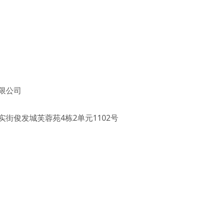
限公司
街俊发城芙蓉苑4栋2单元1102号