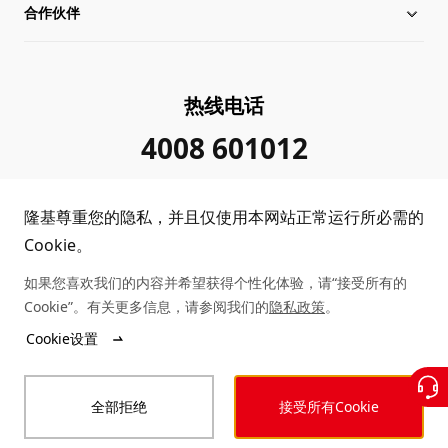
合作伙伴
管理层信息
行业动态
下载中心
可持续发展
在线研讨会
成功案例
经销商查询
热线电话
加入我们
隆基新闻
真伪查询
联系我们
4008 601012
投资者关系
隆基公告
常见问题
供应商/回收商
隆基尊重您的隐私，并且仅使用本网站正常运行所必需的
投诉举报
客户问题反馈
协同创新合作
Cookie。
如果您喜欢我们的内容并希望获得个性化体验，请“接受所有的
合规政策
收益计算
Cookie”。有关更多信息，请参阅我们的
隐私政策
。
Copyright © 2026 隆基绿能科技股份有限公司
Cookie设置
陕ICP备12001146号
站点地图
陕公网安备 61019102000339号
全部拒绝
接受所有Cookie
法律声明
隐私政策
投诉举报
商业行为准则
可访问性声明