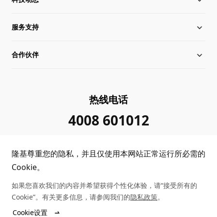
服务支持
全球化布局
硅片价格
合作伙伴
管理层信息
行业动态
下载中心
可持续发展
在线研讨会
成功案例
经销商查询
热线电话
加入我们
隆基新闻
真伪查询
联系我们
4008 601012
投资者关系
隆基公告
常见问题
供应商/回收商
隆基尊重您的隐私，并且仅使用本网站正常运行所必需的
投诉举报
客户问题反馈
协同创新合作
Cookie。
如果您喜欢我们的内容并希望获得个性化体验，请“接受所有的
合规政策
收益计算
Cookie”。有关更多信息，请参阅我们的
隐私政策
。
Copyright © 2026 隆基绿能科技股份有限公司
Cookie设置
陕ICP备12001146号