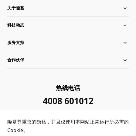
关于隆基
科技动态
关于隆基
服务支持
全球化布局
硅片价格
合作伙伴
管理层信息
行业动态
下载中心
可持续发展
在线研讨会
成功案例
经销商查询
热线电话
加入我们
隆基新闻
真伪查询
联系我们
4008 601012
投资者关系
隆基公告
常见问题
供应商/回收商
隆基尊重您的隐私，并且仅使用本网站正常运行所必需的
投诉举报
客户问题反馈
协同创新合作
Cookie。