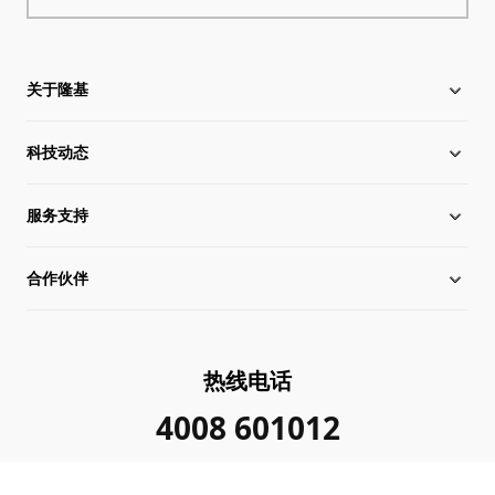
关于隆基
科技动态
关于隆基
服务支持
全球化布局
硅片价格
合作伙伴
管理层信息
行业动态
下载中心
可持续发展
在线研讨会
成功案例
经销商查询
热线电话
加入我们
隆基新闻
真伪查询
联系我们
4008 601012
投资者关系
隆基公告
常见问题
供应商/回收商