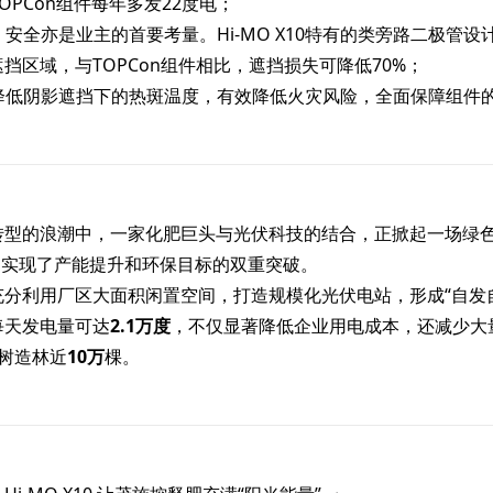
OPCon组件每年多发22度电；
外，安全亦是业主的首要考量。Hi-MO X10特有的类旁路二极
挡区域，与TOPCon组件相比，遮挡损失可降低70%；
幅降低阴影遮挡下的热斑温度，有效降低火灾风险，全面保障组件
转型的浪潮中，一家化肥巨头与光伏科技的结合，正掀起一场绿
，实现了产能提升和环保目标的双重突破。
充分利用厂区大面积闲置空间，打造规模化光伏电站，形成“自发
每天发电量可达
2.1万度
，不仅显著降低企业用电成本，还减少大
树造林近
10万
棵。