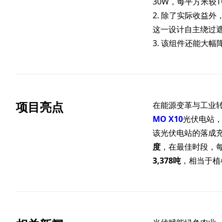
30W，每平方米较T
2. 除了实际收益
这一设计自主绕过遮
3. 该组件还能大
项目亮点
在能源变革与工业
MO X10
光伏电站
该光伏电站的落成
度
，在最佳时段，
3,378吨
，相当于植