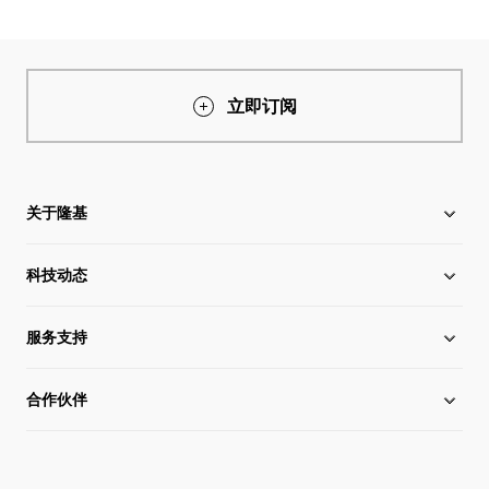
立即订阅
关于隆基
科技动态
关于隆基
服务支持
全球化布局
硅片价格
合作伙伴
管理层信息
行业动态
下载中心
可持续发展
在线研讨会
成功案例
经销商查询