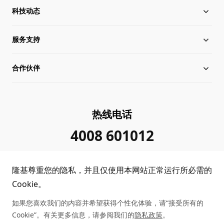
科技动态
关于隆基
服务支持
全球化布局
硅片价格
合作伙伴
管理层信息
行业动态
下载中心
可持续发展
在线研讨会
成功案例
经销商查询
热线电话
加入我们
隆基新闻
真伪查询
联系我们
4008 601012
投资者关系
隆基公告
常见问题
供应商/回收商
隆基尊重您的隐私，并且仅使用本网站正常运行所必需的
投诉举报
客户问题反馈
协同创新合作
Cookie。
如果您喜欢我们的内容并希望获得个性化体验，请“接受所有的
合规政策
收益计算
Cookie”。有关更多信息，请参阅我们的
隐私政策
。
Copyright © 2026 隆基绿能科技股份有限公司