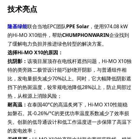
技术亮点
隆基绿能
联合当地EPC团队
PPE Solar
，使用974.08 kW
的Hi-MO X10组件，帮助
CHUMPHONWARIN
企业找到
了缓解电力负担并推进绿色转型的解决方案。
选择Hi-MO X10的原因：
抗阴影：
该项目屋顶存在电线杆遮挡问题，Hi-MO X10独
特的类旁路二极管设计能巧妙绕开阴影，与普通组件相
比，发电量损失减少70%以上。同时，它大幅降低阴影遮
挡下的热斑温度，较常规电池降低28%以上，防止局部过
热，从根源上消除风险；
耐高温：
在泰国40°C的高温炙烤下，Hi-MO X10性能稳
如磐石。其-0.26%/°C的更优功率温度系数减少了效率损
失。创新的低导通设计和低工作温度进一步保障了高温下
的发电效率；