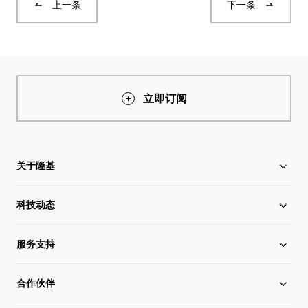
上一条
下一条
立即订阅
关于隆基
科技动态
关于隆基
服务支持
全球化布局
硅片价格
合作伙伴
管理层信息
行业动态
下载中心