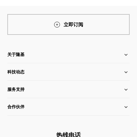
立即订阅
关于隆基
科技动态
关于隆基
服务支持
全球化布局
硅片价格
合作伙伴
管理层信息
行业动态
下载中心
可持续发展
在线研讨会
成功案例
经销商查询
热线电话