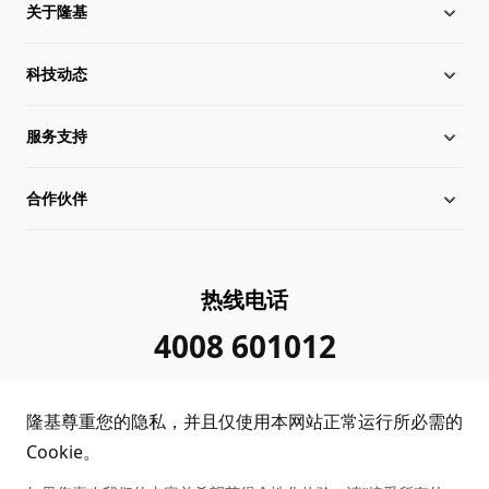
关于隆基
科技动态
关于隆基
服务支持
全球化布局
硅片价格
合作伙伴
管理层信息
行业动态
下载中心
可持续发展
在线研讨会
成功案例
经销商查询
热线电话
加入我们
隆基新闻
真伪查询
联系我们
4008 601012
投资者关系
隆基公告
常见问题
供应商/回收商
隆基尊重您的隐私，并且仅使用本网站正常运行所必需的
投诉举报
客户问题反馈
协同创新合作
Cookie。