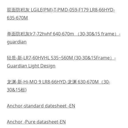
双面防积灰 LGiLE(PM)-T-PMD-059-F179 LR8-66HYD-
635-670M
单面防积灰lr7-72hvhf 640-670m （30-30&15 frame）-
guardian
轻质-新-LR7-60HVHL 535~560M (30-30&15Frame）-
Guardian Light Design
龙渊-新-Hi-MO 9 LR8-66HYD-龙渊 630-670M（30-
30&15框)
Anchor-standard datesheet -EN
Anchor -Pure datasheet-EN