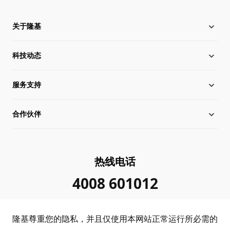
关于隆基
科技动态
关于隆基
服务支持
全球化布局
硅片价格
合作伙伴
管理层信息
行业动态
下载中心
可持续发展
在线研讨会
成功案例
经销商查询
热线电话
加入我们
隆基新闻
真伪查询
联系我们
4008 601012
投资者关系
隆基公告
常见问题
供应商/回收商
隆基尊重您的隐私，并且仅使用本网站正常运行所必需的