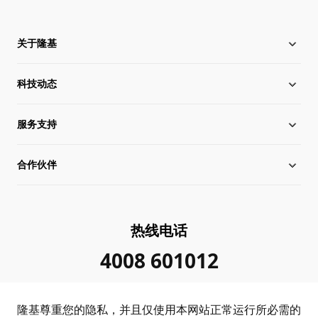
关于隆基
科技动态
关于隆基
服务支持
全球化布局
硅片价格
合作伙伴
管理层信息
行业动态
下载中心
可持续发展
在线研讨会
成功案例
经销商查询
热线电话
加入我们
隆基新闻
真伪查询
联系我们
4008 601012
投资者关系
隆基公告
常见问题
供应商/回收商
隆基尊重您的隐私，并且仅使用本网站正常运行所必需的