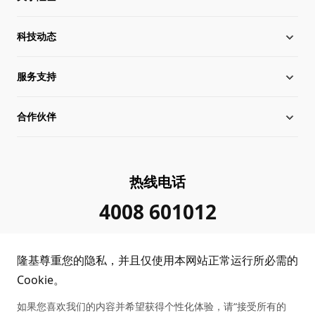
科技动态
关于隆基
服务支持
全球化布局
硅片价格
合作伙伴
管理层信息
行业动态
下载中心
可持续发展
在线研讨会
成功案例
经销商查询
热线电话
加入我们
隆基新闻
真伪查询
联系我们
4008 601012
投资者关系
隆基公告
常见问题
供应商/回收商
隆基尊重您的隐私，并且仅使用本网站正常运行所必需的
投诉举报
客户问题反馈
协同创新合作
Cookie。
如果您喜欢我们的内容并希望获得个性化体验，请“接受所有的