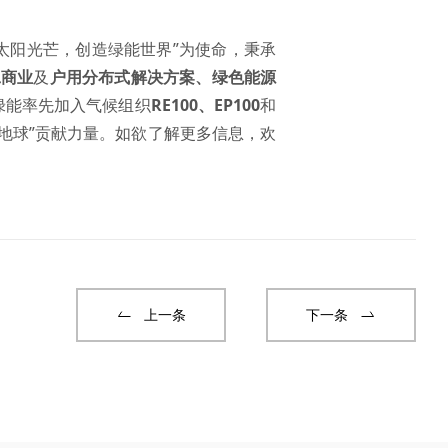
用太阳光芒，创造绿能世界”为使命，秉承
工商业
及
户用分布式解决方案
、
绿色能源
基绿能率先加入气候组织
RE100
、
EP100
和
地球”贡献力量。如欲了解更多信息，欢
上一条
下一条