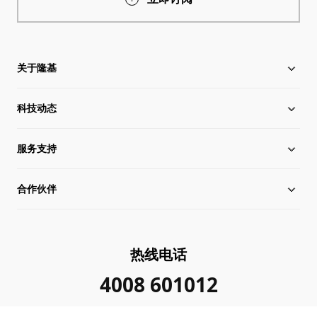
关于隆基
科技动态
关于隆基
服务支持
全球化布局
硅片价格
合作伙伴
管理层信息
行业动态
下载中心
可持续发展
在线研讨会
成功案例
经销商查询
热线电话
加入我们
隆基新闻
真伪查询
联系我们
4008 601012
投资者关系
隆基公告
常见问题
供应商/回收商