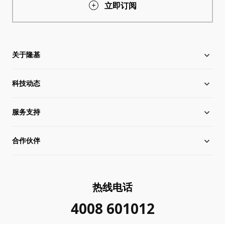
立即订阅
关于隆基
科技动态
关于隆基
服务支持
全球化布局
硅片价格
合作伙伴
管理层信息
行业动态
下载中心
可持续发展
在线研讨会
成功案例
经销商查询
热线电话
加入我们
隆基新闻
真伪查询
联系我们
4008 601012