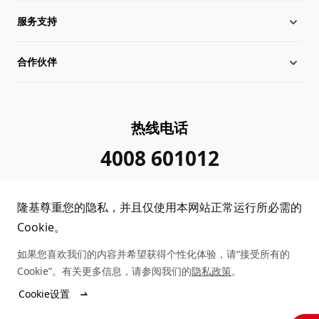
服务支持
全球化布局
硅片价格
合作伙伴
管理层信息
行业动态
下载中心
可持续发展
在线研讨会
成功案例
经销商查询
热线电话
加入我们
隆基新闻
真伪查询
联系我们
4008 601012
投资者关系
隆基公告
常见问题
供应商/回收商
隆基尊重您的隐私，并且仅使用本网站正常运行所必需的
投诉举报
客户问题反馈
协同创新合作
Cookie。
如果您喜欢我们的内容并希望获得个性化体验，请“接受所有的
合规政策
收益计算
Cookie”。有关更多信息，请参阅我们的
隐私政策
。
Copyright © 2026 隆基绿能科技股份有限公司
Cookie设置
陕ICP备12001146号
站点地图
陕公网安备 61019102000339号