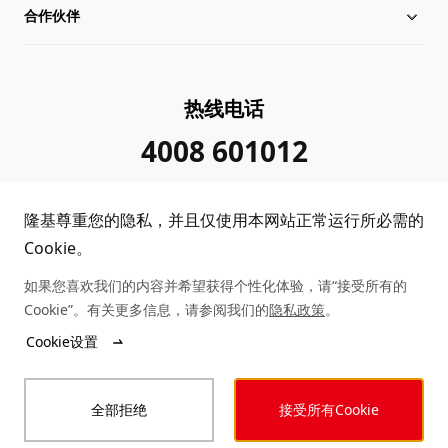
合作伙伴
管理层信息
行业动态
下载中心
可持续发展
在线研讨会
成功案例
经销商查询
热线电话
加入我们
隆基新闻
真伪查询
联系我们
4008 601012
投资者关系
隆基公告
常见问题
供应商/回收商
隆基尊重您的隐私，并且仅使用本网站正常运行所必需的
投诉举报
客户问题反馈
协同创新合作
Cookie。
如果您喜欢我们的内容并希望获得个性化体验，请“接受所有的
合规政策
收益计算
Cookie”。有关更多信息，请参阅我们的
隐私政策
。
Copyright © 2026 隆基绿能科技股份有限公司
Cookie设置
陕ICP备12001146号
站点地图
陕公网安备 61019102000339号
全部拒绝
接受所有Cookie
法律声明
隐私政策
投诉举报
商业行为准则
可访问性声明