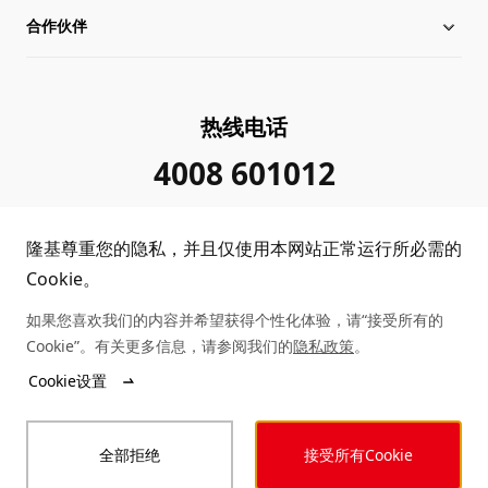
合作伙伴
管理层信息
行业动态
下载中心
可持续发展
在线研讨会
成功案例
经销商查询
热线电话
加入我们
隆基新闻
真伪查询
联系我们
4008 601012
投资者关系
隆基公告
常见问题
供应商/回收商
隆基尊重您的隐私，并且仅使用本网站正常运行所必需的
投诉举报
客户问题反馈
协同创新合作
Cookie。
如果您喜欢我们的内容并希望获得个性化体验，请“接受所有的
合规政策
收益计算
Cookie”。有关更多信息，请参阅我们的
隐私政策
。
Copyright © 2026 隆基绿能科技股份有限公司
Cookie设置
陕ICP备12001146号
站点地图
陕公网安备 61019102000339号
全部拒绝
接受所有Cookie
法律声明
隐私政策
投诉举报
商业行为准则