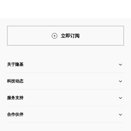
立即订阅
关于隆基
科技动态
关于隆基
服务支持
全球化布局
硅片价格
合作伙伴
管理层信息
行业动态
下载中心
可持续发展
在线研讨会
成功案例
经销商查询