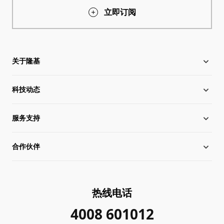
立即订阅
关于隆基
科技动态
关于隆基
服务支持
全球化布局
硅片价格
合作伙伴
管理层信息
行业动态
下载中心
可持续发展
在线研讨会
成功案例
经销商查询
热线电话
加入我们
隆基新闻
真伪查询
联系我们
4008 601012