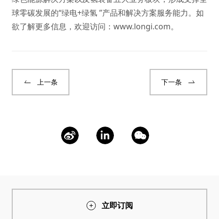
球零碳发展的“绿电+绿氢 ”产品和解决方案服务能力。如
欲了解更多信息，欢迎访问：
www.longi.com
。
上一条
下一条
立即订阅