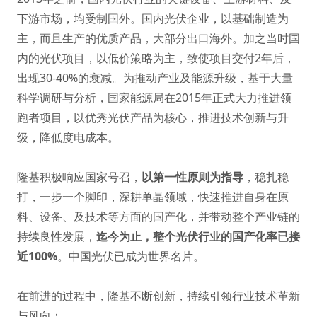
下游市场，均受制国外。国内光伏企业，以基础制造为
主，而且生产的优质产品，大部分出口海外。加之当时国
内的光伏项目，以低价策略为主，致使项目交付2年后，
出现30-40%的衰减。为推动产业及能源升级，基于大量
科学调研与分析，国家能源局在2015年正式大力推进领
跑者项目，以优秀光伏产品为核心，推进技术创新与升
级，降低度电成本。
隆基积极响应国家号召，
以第一性原则为指导
，稳扎稳
打，一步一个脚印，深耕单晶领域，快速推进自身在原
料、设备、及技术等方面的国产化，并带动整个产业链的
持续良性发展，
迄今为止，整个光伏行业的国产化率已接
近100%
。中国光伏已成为世界名片。
在前进的过程中，隆基不断创新，持续引领行业技术革新
与风向：