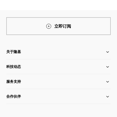
立即订阅
关于隆基
科技动态
关于隆基
服务支持
全球化布局
硅片价格
合作伙伴
管理层信息
行业动态
下载中心
可持续发展
在线研讨会
成功案例
经销商查询