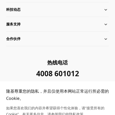
科技动态
关于隆基
服务支持
全球化布局
硅片价格
合作伙伴
管理层信息
行业动态
下载中心
可持续发展
在线研讨会
成功案例
经销商查询
热线电话
加入我们
隆基新闻
真伪查询
联系我们
4008 601012
投资者关系
隆基公告
常见问题
供应商/回收商
隆基尊重您的隐私，并且仅使用本网站正常运行所必需的
投诉举报
客户问题反馈
协同创新合作
Cookie。
如果您喜欢我们的内容并希望获得个性化体验，请“接受所有的
合规政策
收益计算
Cookie”。有关更多信息，请参阅我们的
隐私政策
。