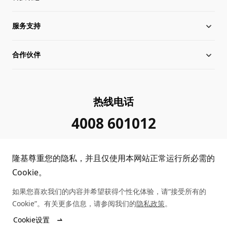
服务支持
全球化布局
硅片价格
合作伙伴
管理层信息
行业动态
下载中心
可持续发展
在线研讨会
成功案例
经销商查询
热线电话
加入我们
隆基新闻
真伪查询
联系我们
4008 601012
投资者关系
隆基公告
常见问题
供应商/回收商
隆基尊重您的隐私，并且仅使用本网站正常运行所必需的
投诉举报
客户问题反馈
协同创新合作
Cookie。
如果您喜欢我们的内容并希望获得个性化体验，请“接受所有的
合规政策
收益计算
Cookie”。有关更多信息，请参阅我们的
隐私政策
。
Copyright © 2026 隆基绿能科技股份有限公司
Cookie设置
陕ICP备12001146号