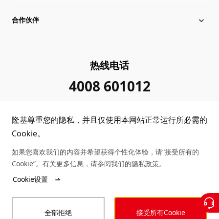
合作伙伴
管理层信息
行业动态
下载中心
可持续发展
在线研讨会
成功案例
经销商查询
热线电话
加入我们
隆基新闻
真伪查询
联系我们
4008 601012
投资者关系
隆基公告
常见问题
供应商/回收商
隆基尊重您的隐私，并且仅使用本网站正常运行所必需的
投诉举报
客户问题反馈
协同创新合作
Cookie。
如果您喜欢我们的内容并希望获得个性化体验，请“接受所有的
合规政策
收益计算
Cookie”。有关更多信息，请参阅我们的
隐私政策
。
Copyright © 2026 隆基绿能科技股份有限公司
Cookie设置
陕ICP备12001146号
站点地图
陕公网安备 61019102000339号
全部拒绝
接受所有Cookie
法律声明
隐私政策
投诉举报
商业行为准则