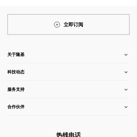
立即订阅
关于隆基
科技动态
关于隆基
服务支持
全球化布局
硅片价格
合作伙伴
管理层信息
行业动态
下载中心
可持续发展
在线研讨会
成功案例
经销商查询
热线电话