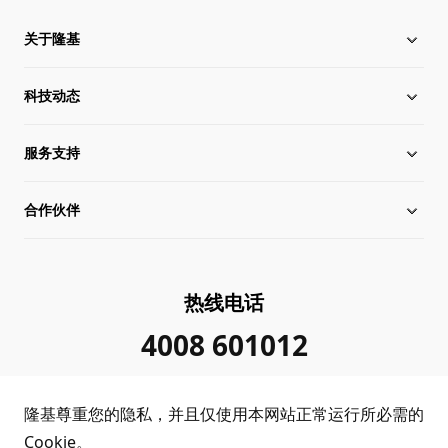
关于隆基
科技动态
关于隆基
服务支持
全球化布局
硅片价格
合作伙伴
管理层信息
行业动态
下载中心
可持续发展
在线研讨会
成功案例
经销商查询
热线电话
加入我们
隆基新闻
真伪查询
联系我们
4008 601012
投资者关系
隆基公告
常见问题
供应商/回收商
隆基尊重您的隐私，并且仅使用本网站正常运行所必需的
投诉举报
客户问题反馈
协同创新合作
Cookie。