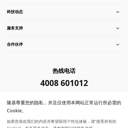
科技动态
关于隆基
服务支持
全球化布局
硅片价格
合作伙伴
管理层信息
行业动态
下载中心
可持续发展
在线研讨会
成功案例
经销商查询
热线电话
加入我们
隆基新闻
真伪查询
联系我们
4008 601012
投资者关系
隆基公告
常见问题
供应商/回收商
隆基尊重您的隐私，并且仅使用本网站正常运行所必需的
投诉举报
客户问题反馈
协同创新合作
Cookie。
如果您喜欢我们的内容并希望获得个性化体验，请“接受所有的
合规政策
收益计算