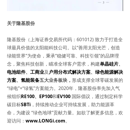
关于隆基股份
隆基股份（上海证券交易所代码：601012) 致力于打造全
球最具价值的太阳能科技公司。以“善用太阳光芒，创造
绿能世界”为使命，秉承“稳健可靠、科技引领”的品牌理
念，聚焦科技创新，瞄准全球客户需求，构建
单晶硅片
、
电池组件
、
工商业
及
户用分布式解决方案
、
绿色能源解决
方案
、
氢能装备
五大业务板块，
形成支撑全球零碳发展的
“绿电”+“绿氢”方案能力。2020年，隆基股份率先加入气
候组织
RE100
、
EP100
和
EV100
国际倡议，通过制定科学
碳目标
SBTi
，持续推动企业可持续发展，助力能源革
命，为建设 “绿色地球”贡献力量。如欲了解更多信息，欢
迎访问：
www.LONGi.com
。