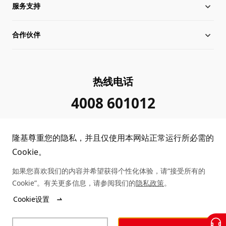
服务支持
全球化布局
硅片价格
合作伙伴
管理层信息
行业动态
下载中心
可持续发展
在线研讨会
成功案例
经销商查询
热线电话
加入我们
隆基新闻
真伪查询
联系我们
4008 601012
投资者关系
隆基公告
常见问题
供应商/回收商
隆基尊重您的隐私，并且仅使用本网站正常运行所必需的
投诉举报
客户问题反馈
协同创新合作
Cookie。
如果您喜欢我们的内容并希望获得个性化体验，请“接受所有的
合规政策
收益计算
Cookie”。有关更多信息，请参阅我们的
隐私政策
。
Copyright © 2026 隆基绿能科技股份有限公司
Cookie设置
陕ICP备12001146号
站点地图
陕公网安备 61019102000339号