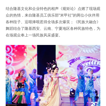
结合隆基文化和企业特色的相声《规矩论》点燃了现场观
众的热情，来自隆基员工俱乐部“米甲社”的两位小伙伴用
各种段子、逗哏捧哏惹得全场多次爆笑；《民族大融合》
舞蹈结合了隆基西安、云南、宁夏地区各种民族特色，为
在场观众奉上一场民族风采盛宴。