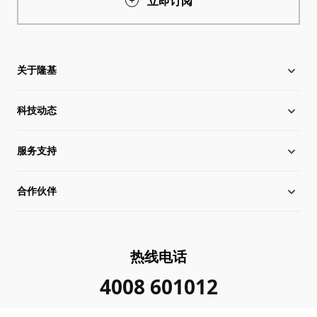
立即订阅
关于隆基
科技动态
关于隆基
服务支持
全球化布局
硅片价格
合作伙伴
管理层信息
行业动态
下载中心
可持续发展
在线研讨会
成功案例
经销商查询
热线电话
加入我们
隆基新闻
真伪查询
联系我们
4008 601012
投资者关系
隆基公告
常见问题
供应商/回收商