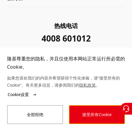
可持续发展
在线研讨会
成功案例
经销商查询
热线电话
加入我们
隆基新闻
真伪查询
联系我们
4008 601012
投资者关系
隆基公告
常见问题
供应商/回收商
隆基尊重您的隐私，并且仅使用本网站正常运行所必需的
投诉举报
客户问题反馈
协同创新合作
Cookie。
如果您喜欢我们的内容并希望获得个性化体验，请“接受所有的
合规政策
收益计算
Cookie”。有关更多信息，请参阅我们的
隐私政策
。
Copyright © 2026 隆基绿能科技股份有限公司
Cookie设置
陕ICP备12001146号
站点地图
陕公网安备 61019102000339号
全部拒绝
接受所有Cookie
法律声明
隐私政策
投诉举报
商业行为准则
可访问性声明