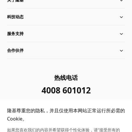
科技动态
关于隆基
服务支持
全球化布局
硅片价格
合作伙伴
管理层信息
行业动态
下载中心
可持续发展
在线研讨会
成功案例
经销商查询
热线电话
加入我们
隆基新闻
真伪查询
联系我们
4008 601012
投资者关系
隆基公告
常见问题
供应商/回收商
隆基尊重您的隐私，并且仅使用本网站正常运行所必需的
投诉举报
客户问题反馈
协同创新合作
Cookie。
如果您喜欢我们的内容并希望获得个性化体验，请“接受所有的