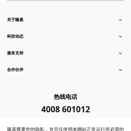
关于隆基
科技动态
关于隆基
服务支持
全球化布局
硅片价格
合作伙伴
管理层信息
行业动态
下载中心
可持续发展
在线研讨会
成功案例
经销商查询
热线电话
加入我们
隆基新闻
真伪查询
联系我们
4008 601012
投资者关系
隆基公告
常见问题
供应商/回收商
隆基尊重您的隐私，并且仅使用本网站正常运行所必需的