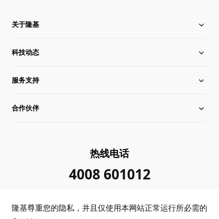
关于隆基
科技动态
关于隆基
服务支持
全球化布局
硅片价格
合作伙伴
管理层信息
行业动态
下载中心
可持续发展
在线研讨会
成功案例
经销商查询
热线电话
加入我们
隆基新闻
真伪查询
联系我们
4008 601012
投资者关系
隆基公告
常见问题
供应商/回收商
隆基尊重您的隐私，并且仅使用本网站正常运行所必需的